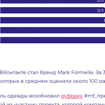
Контакте стал бренд Mark Formelle. За 
которых в среднем оценили около 100 ра
ель одежды возобновил
рубрику
#mf_пре
й из участниц проекта, которой компан