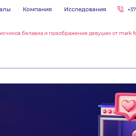
иалы
Компания
Исследования
+37
писчиков белавиа и преображение девушек от mark f