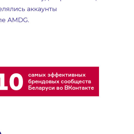
делялись аккаунты
ле AMDG.