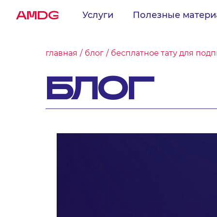
AMDG
Услуги
Полезные матер
главная
блог
бесплатное тату для под
БЛОГ