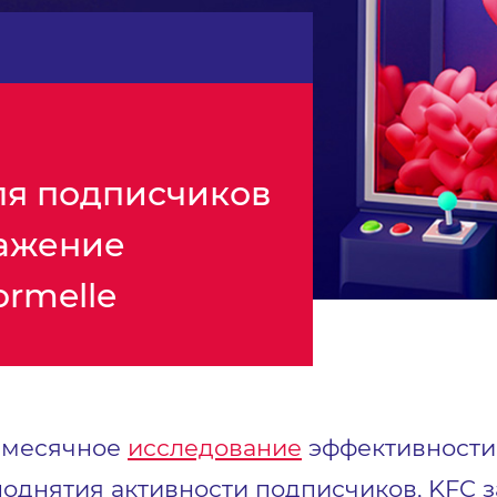
ля подписчиков
ражение
ormelle
емесячное
исследование
эффективности 
поднятия активности подписчиков, KFC з