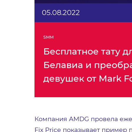
05.08.2022
SMM
Бесплатное тату д
Белавиа и преоб
девушек от Mark F
Компания AMDG провела еж
Fix Price показывает пример 