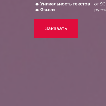
🔥 Уникальность текстов
от 9
🔥 Языки
русс
Заказать