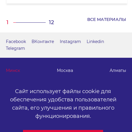
ВСЕ МАТЕРИАЛЫ
1
12
Facebook
ВКонтакте
Instagram
Linkedin
Telegram
Минск
Москва
Алматы
Сайт использует файлы cookie для
г. Минск, м. "Парк Челюскинцев", бизнес-центр "Time"
ул. Толбухина, 2, эт. 5. ООО «Артокс Медиа», УНП
обеспечения удобства пользователей
191445164
.
сайта,
его улучшения и правильного
+375 (17) 388-72-73
info@artox-media.by
функционирования.