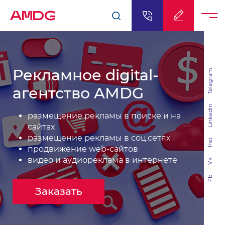
AMDG
Рекламное digital-
Telegram
агентство AMDG
Linkedin
размещение рекламы в поиске и на
сайтах
размещение рекламы в соц.сетях
Inst
продвижение web-сайтов
видео и аудиореклама в интернете
Vk
Fb
Заказать