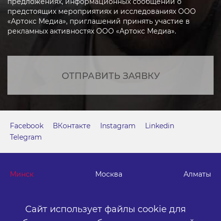
предложениях, информационных сообщений о
предстоящих мероприятиях и исследованиях ООО
«Артокс Медиа», приглашений принять участие в
рекламных активностях ООО «Артокс Медиа».
ОТПРАВИТЬ ЗАЯВКУ
Facebook
ВКонтакте
Instagram
Linkedin
Telegram
Минск
Москва
Алматы
г. Минск, м. "Парк Челюскинцев", бизнес-центр "Time"
Сайт использует файлы cookie для
ул. Толбухина, 2, эт. 5. ООО «Артокс Медиа», УНП