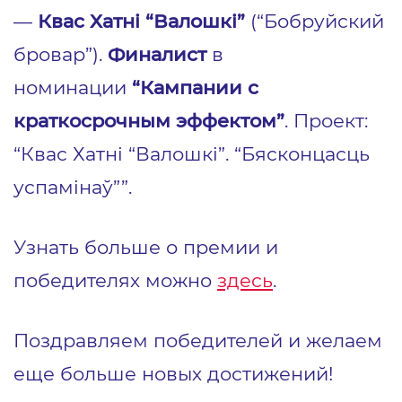
—
Квас Хатнi “Валошкi”
(“Бобруйский
бровар”).
Финалист
в
номинации
“Кампании с
краткосрочным эффектом”
. Проект:
“Квас Хатнi “Валошкi”. “Бясконцасць
успамiнаў””.
Узнать больше о премии и
победителях можно
здесь
.
Поздравляем победителей и желаем
еще больше новых достижений!