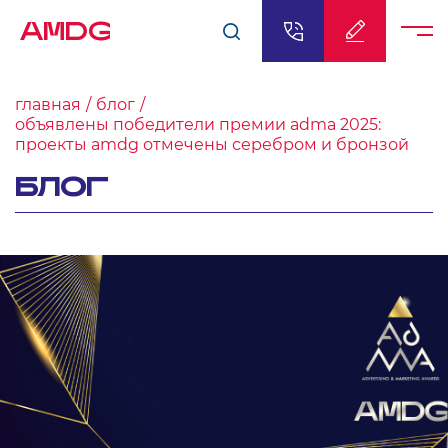
AMDG
главная
блог
объявлены победители премии adma 2025:
проекты amdg отмечены серебром и бронзой
БЛОГ