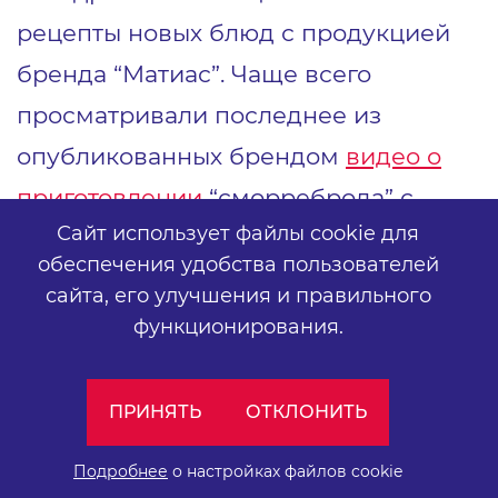
рецепты новых блюд с продукцией
бренда “Матиас”. Чаще всего
просматривали последнее из
опубликованных брендом
видео о
приготовлении
“сморреброда” с
Сайт использует файлы cookie для
сельдью. Его увидели свыше 1,5 млн
обеспечения удобства пользователей
раз, тогда как
ролик
с более ранним
сайта,
его улучшения и правильного
сроком публикации посмотрели на
функционирования.
400 тысяч раз меньше.
ПРИНЯТЬ
ОТКЛОНИТЬ
Подробнее
о настройках файлов cookie