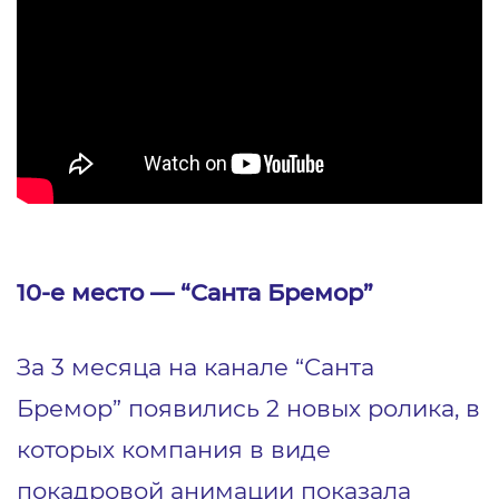
10-е место — “Санта Бремор”
За 3 месяца на канале “Санта
Бремор” появились 2 новых ролика, в
которых компания в виде
покадровой анимации показала