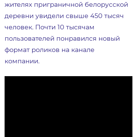
жителях приграничной белорусской
деревни увидели свыше 450 тысяч
человек. Почти 10 тысячам
пользователей понравился новый
формат роликов на канале
компании.