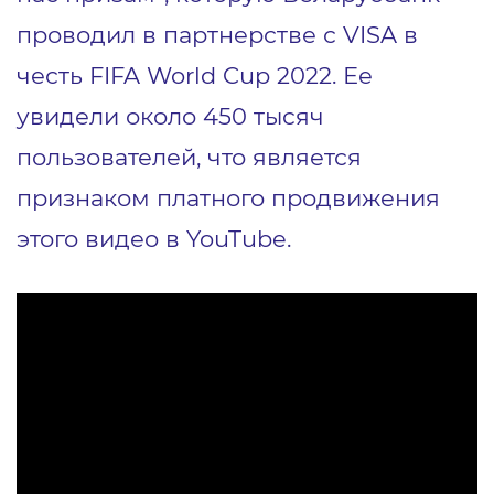
проводил в партнерстве с VISA в
честь FIFA World Cup 2022. Ее
увидели около 450 тысяч
пользователей, что является
признаком платного продвижения
этого видео в YouTube.