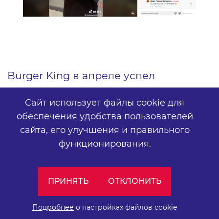
Burger King в апреле успел
выпустить 10 видеороликов, которые
Сайт использует файлы cookie для
пользовались достаточно высокой
обеспечения удобства пользователей
популярностью в TikTok. Самым
сайта,
его улучшения и правильного
функционирования.
просматриваемым видео стал
ролик
о “картошке, которая не выжила”.
ПРИНЯТЬ
ОТКЛОНИТЬ
Публикация собрала около 900 тысяч
просмотров. В среднем записи
Подробнее
о настройках файлов cookie