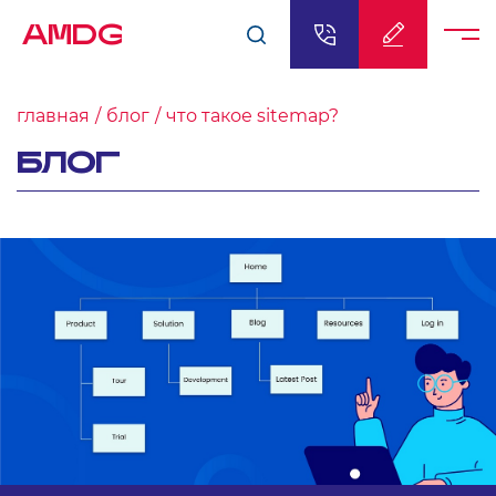
AMDG
главная
блог
что такое sitemap?
БЛОГ