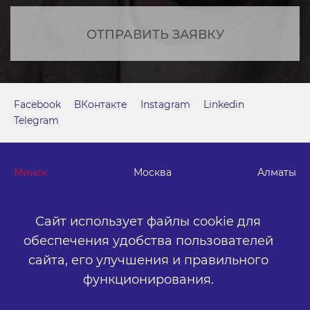
ОТПРАВИТЬ ЗАЯВКУ
Facebook
ВКонтакте
Instagram
Linkedin
Telegram
Минск
Москва
Алматы
г. Минск, м. "Парк Челюскинцев", бизнес-центр "Time"
Сайт использует файлы cookie для
ул. Толбухина, 2, эт. 5. ООО «Артокс Медиа», УНП
обеспечения удобства пользователей
191445164
.
сайта,
его улучшения и правильного
+375 (17) 388-72-73
info@artox-media.by
функционирования.