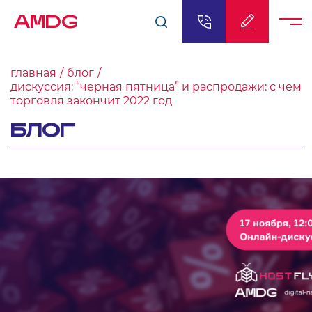
AMDG
главная
блог
дискуссия: “черная пятница” и распродажи: с чем
торговля закончит 2022 год
БЛОГ