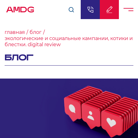
AMDG
главная
блог
экологические и социальные кампании, котики и
блестки. digital review
БЛОГ