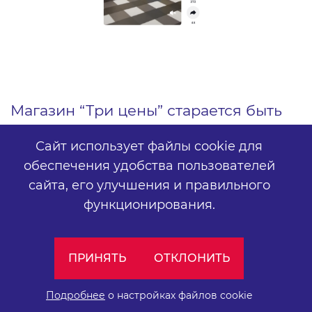
Магазин “Три цены” старается быть
полезным для своих подписчиков в
Сайт использует файлы cookie для
TikTok. Актуальный для декабря
обеспечения удобства пользователей
сайта,
его улучшения и правильного
ролик
по упаковке новогодних
функционирования.
подарков вырвался вперед.
Оказывается, упаковать подарок
ПРИНЯТЬ
ОТКЛОНИТЬ
можно очень легко и быстро: “Раз —
и готово!” ― говорит магазин “Три
Подробнее
о настройках файлов cookie