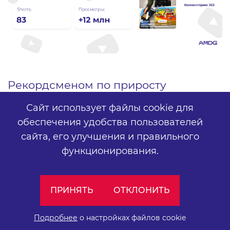
Рекордсменом по приросту
просмотров во 2 квартале стал канал
Сайт использует файлы cookie для
FUNtastik. На странице активно
обеспечения удобства пользователей
сайта,
его улучшения и правильного
публиковался контент про новинки,
функционирования.
забавные ситуации из жизни сети
магазинов и мемы. За II квартал 2025
ПРИНЯТЬ
ОТКЛОНИТЬ
года было выпущено 83 Shorts,
которые принесли странице 5,9 тысяч
Подробнее
о настройках файлов cookie