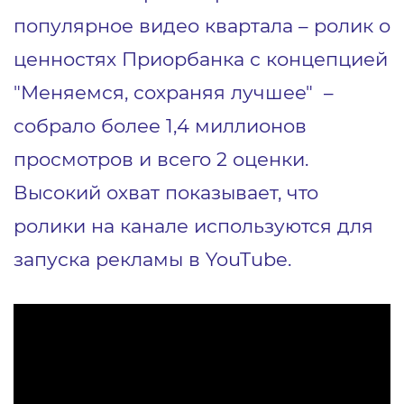
популярное видео квартала – ролик о
ценностях Приорбанка с концепцией
"Меняемся, сохраняя лучшее" –
собрало более 1,4 миллионов
просмотров и всего 2 оценки.
Высокий охват показывает, что
ролики на канале используются для
запуска рекламы в YouTube.