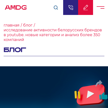
AMDG
главная
блог
исследование активности белорусских брендов
в youtube. новые категории и анализ более 350
компаний
БЛОГ