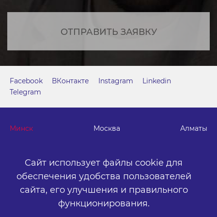
ОТПРАВИТЬ ЗАЯВКУ
Facebook
ВКонтакте
Instagram
Linkedin
Telegram
Минск
Москва
Алматы
г. Минск, м. "Парк Челюскинцев", бизнес-центр "Time"
Сайт использует файлы cookie для
ул. Толбухина, 2, эт. 5. ООО «Артокс Медиа», УНП
обеспечения удобства пользователей
191445164
.
сайта,
его улучшения и правильного
+375 (17) 388-72-73
info@artox-media.by
функционирования.