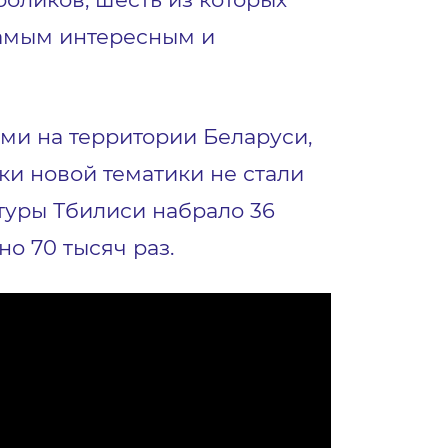
самым интересным и
ами на территории Беларуси,
ки новой тематики не стали
туры Тбилиси набрало 36
о 70 тысяч раз.