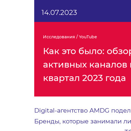
14.07.2023
Исследования / YouTube
Как это было: обз
активных каналов в
квартал 2023 года
Digital-агентство AMDG поде
Бренды, которые занимали ли