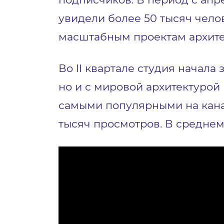
увидели более 50 тысяч чел
масштабным проектам архите
Во II квартале студия начала
но и с мировой архитектурой
самыми популярными на кан
тысяч просмотров. В средне