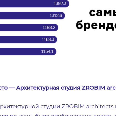
сто — Архитектурная студия ZROBIM arc
рхитектурной студии ZROBIM architects 
еля по июнь было опубликовано девять р