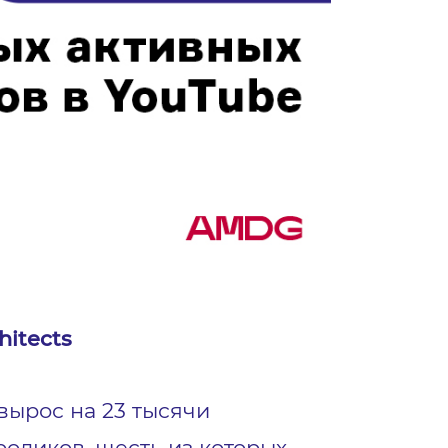
hitects
вырос на 23 тысячи
оликов, шесть из которых