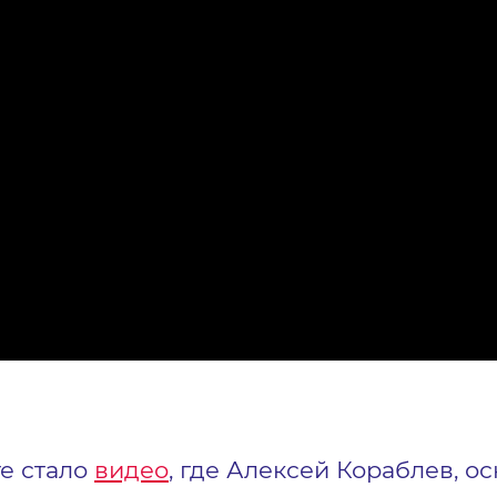
е стало
видео
, где Алексей Кораблев, о