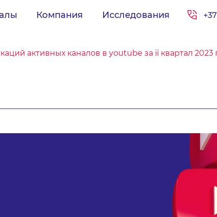
иалы
Компания
Исследования
+37
каций активных каналов в youtube за ii квартал 2023 