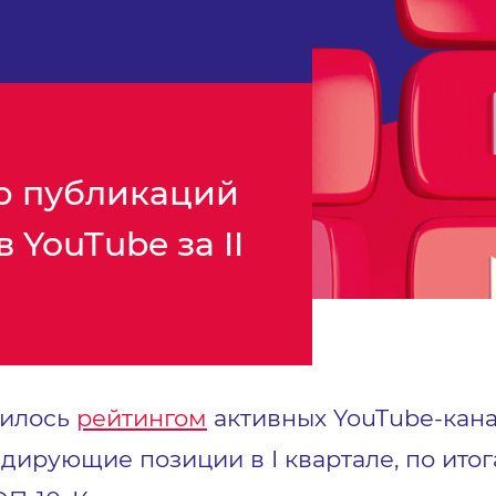
ор публикаций
 YouTube за II
лилось
рейтингом
активных YouTube-канало
дирующие позиции в I квартале, по итог