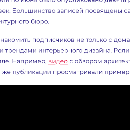
овек. Большинство записей посвящены 
ктурного бюро.
 знакомить подписчиков не только с дом
 и трендами интерьерного дизайна. Роли
але. Например,
видео
с обзором архитек
м же публикации просматривали примерн