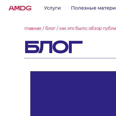
AMDG
Услуги
Полезные матер
главная
блог
как это было: обзор публи
БЛОГ