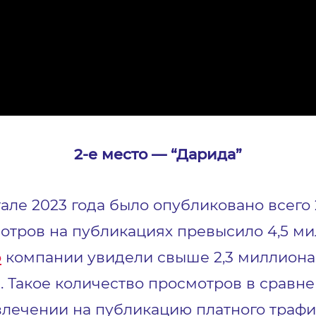
2-е место — “Дарида”
ртале 2023 года было опубликовано всего
отров на публикациях превысило 4,5 ми
о
компании увидели свыше 2,3 миллиона 
. Такое количество просмотров в сравне
лечении на публикацию платного трафи