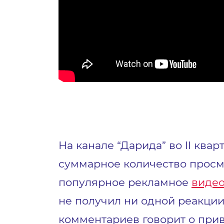
На канале “Дарида” во II ква
суммарное количество просм
популярное рекламное
виде
не получил ни одной реакции
комментариев говорит о прив