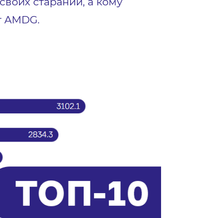
воих стараний, а кому
т AMDG.