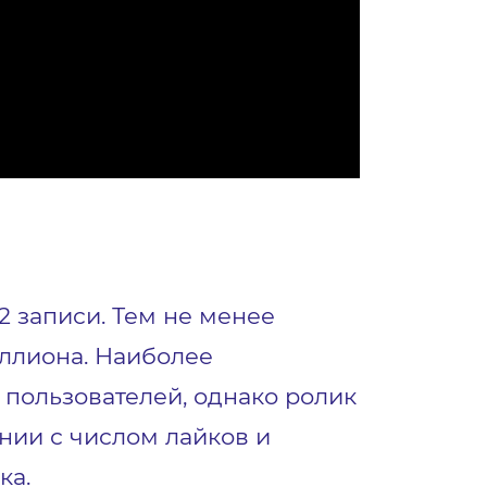
 2 записи. Тем не менее
ллиона. Наиболее
пользователей, однако ролик
нии с числом лайков и
ка.