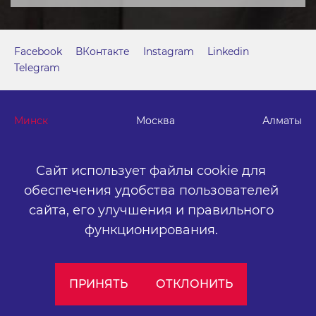
Facebook
ВКонтакте
Instagram
Linkedin
Telegram
Минск
Москва
Алматы
г. Минск, м. "Парк Челюскинцев", бизнес-центр "Time"
Сайт использует файлы cookie для
ул. Толбухина, 2, эт. 5. ООО «Артокс Медиа», УНП
обеспечения удобства пользователей
191445164
.
сайта,
его улучшения и правильного
+375 (17) 388-72-73
info@artox-media.by
функционирования.
Персональные настройки cookie-файлов
ПРИНЯТЬ
ОТКЛОНИТЬ
Обработка персональных данных
Публичный договор