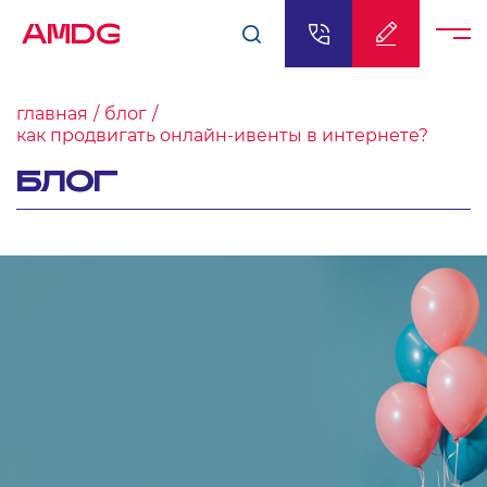
AMDG
главная
блог
как продвигать онлайн-ивенты в интернете?
БЛОГ