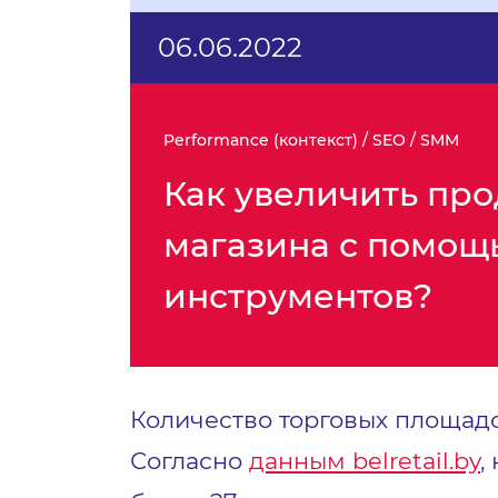
06.06.2022
Performance (контекст) / SEO / SMM
Как увеличить про
магазина с помощью
инструментов?
Количество торговых площадо
Согласно
данным belretail.by
,