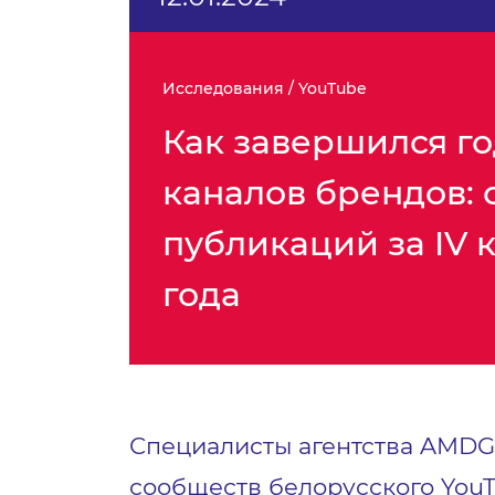
Исследования / YouTube
Как завершился го
каналов брендов: 
публикаций за IV 
года
Специалисты агентства AMD
сообществ белорусского YouT