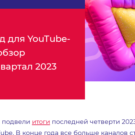
д для YouTube-
обзор
квартал 2023
G подвели
итоги
последней четверти 202
ube. В конце года все больше каналов с