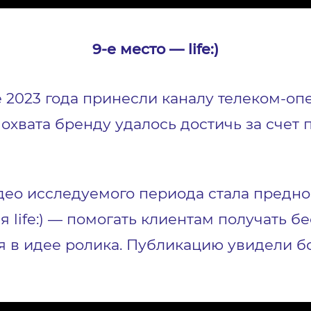
9-е место — life:)
 2023 года принесли каналу телеком-опера
 охвата бренду удалось достичь за счет
о исследуемого периода стала преднов
я life:) — помогать клиентам получать 
ся в идее ролика. Публикацию увидели б