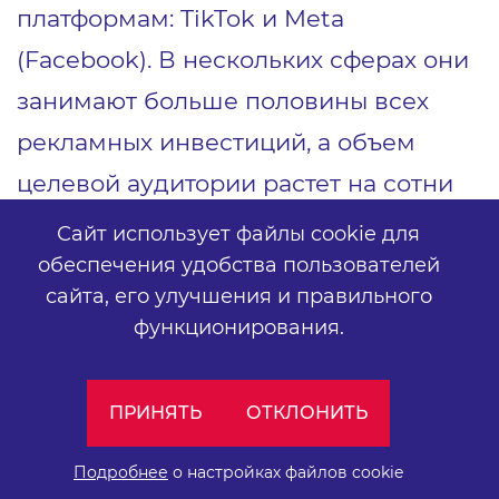
платформам: TikTok и Meta
(Facebook). В нескольких сферах они
занимают больше половины всех
рекламных инвестиций, а объем
целевой аудитории растет на сотни
тысяч в год. Привычные Google и
Сайт использует файлы cookie для
Яндекс продолжают удерживать
обеспечения удобства пользователей
сайта,
его улучшения и правильного
миллионы пользователей, которые
функционирования.
могут стать потенциальными
клиентами. Хотя число пользователей
ПРИНЯТЬ
ОТКЛОНИТЬ
с интересами снизилось в
“Электронике и бытовой технике”,
Подробнее
о настройках файлов cookie