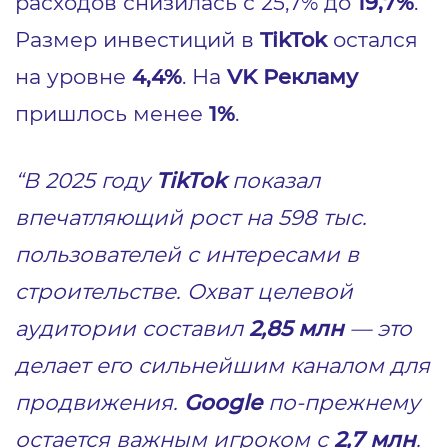
расходов снизилась с 25,7% до
19,7%
.
Размер инвестиций в
TikTok
остался
на уровне
4,4%
. На
VK Рекламу
пришлось менее
1%
.
“В 2025 году
TikTok
показал
впечатляющий рост на 598 тыс.
пользователей с интересами в
строительстве. Охват целевой
аудитории составил
2,85 млн
— это
делает его сильнейшим каналом для
продвижения.
Google
по-прежнему
остается важным игроком с
2,7 млн
.