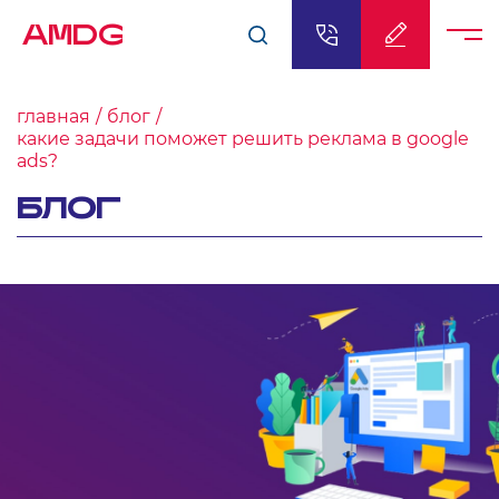
AMDG
главная
блог
какие задачи поможет решить реклама в google
ads?
БЛОГ