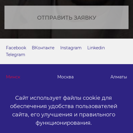
ОТПРАВИТЬ ЗАЯВКУ
Facebook
ВКонтакте
Instagram
Linkedin
Telegram
Минск
Москва
Алматы
г. Минск, м. "Парк Челюскинцев", бизнес-центр "Time"
Сайт использует файлы cookie для
ул. Толбухина, 2, эт. 5. ООО «Артокс Медиа», УНП
обеспечения удобства пользователей
191445164
.
сайта,
его улучшения и правильного
+375 (17) 388-72-73
info@artox-media.by
функционирования.