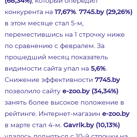
(68,34%)
, который опередил
конкурента на
17,67%
.
7745.by (29,26%)
в этом месяце стал 5-м,
переместившись на 1 строчку ниже
по сравнению с февралем. За
прошедший месяц показатель
видимости сайта упал на
5,6%
.
Снижение эффективности
7745.by
позволило сайту
e-zoo.by (34,34%)
занять более высокое положение в
рейтинге. Интернет-магазин
e-zoo.by
в марте стал 4-м.
Gavrik.by (10,13%)
удалось подняться с 10-й строчки на