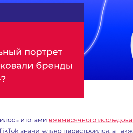
ьный портрет
иковали бренды
е?
лилось итогами
ежемесячного исследов
 TikTok значительно перестроился, а та