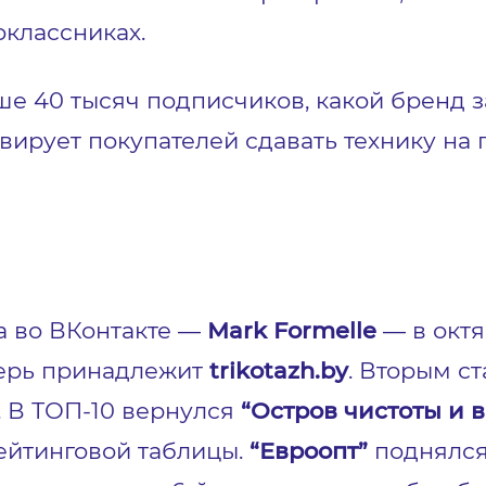
оклассниках.
ше 40 тысяч подписчиков, какой бренд 
ивирует покупателей сдавать технику на 
а во ВКонтакте —
Mark Formelle
— в окт
перь принадлежит
trikotazh.by
. Вторым с
. В ТОП-10 вернулся
“Остров чистоты и в
рейтинговой таблицы.
“Евроопт”
поднялся 