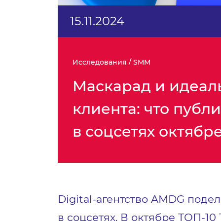
15.11.2024
Исследования / SMM
Маскарад и идеал
клиента: что публ
в соцсетях октябр
Digital-агентство AMDG поде
в соцсетях. В октябре ТОП-10