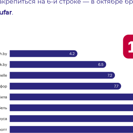
акрепиться на 6-й строке — в октябре бре
ufar
.