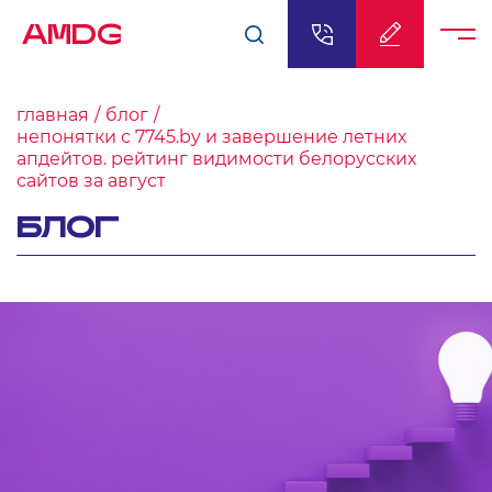
AMDG
главная
блог
непонятки с 7745.by и завершение летних
апдейтов. рейтинг видимости белорусских
сайтов за август
БЛОГ