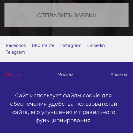
ОТПРАВИТЬ ЗАЯВКУ
Facebook
ВКонтакте
Instagram
Linkedin
Telegram
Минск
Москва
Алматы
Сайт использует файлы cookie для
г. Минск, м. "Парк Челюскинцев", бизнес-центр "Time"
ул. Толбухина, 2, эт. 5. ООО «Артокс Медиа», УНП
обеспечения удобства пользователей
191445164
.
сайта,
его улучшения и правильного
+375 (17) 388-72-73
info@artox-media.by
функционирования.