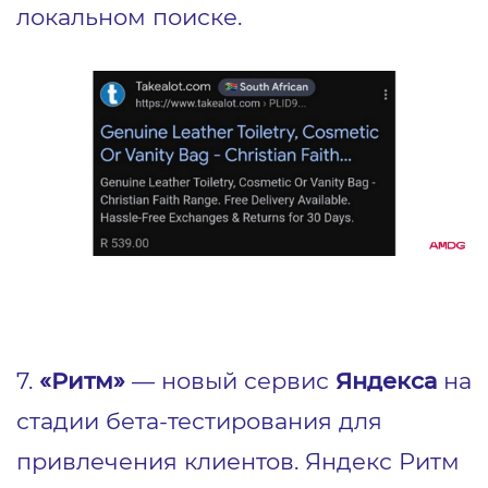
локальном поиске.
7.
«Ритм»
— новый сервис
Яндекса
на
стадии бета-тестирования для
привлечения клиентов. Яндекс Ритм