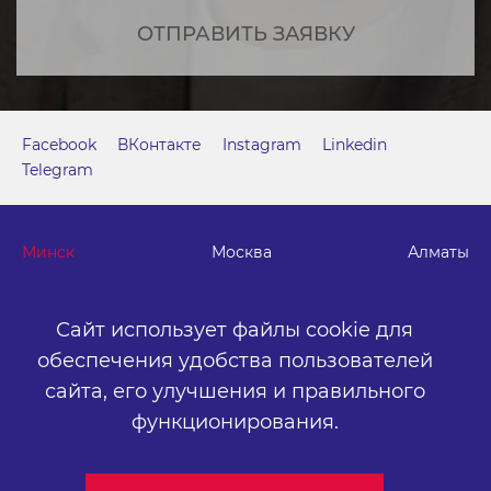
ОТПРАВИТЬ ЗАЯВКУ
Facebook
ВКонтакте
Instagram
Linkedin
Telegram
Минск
Москва
Алматы
г. Минск, м. "Парк Челюскинцев", бизнес-центр "Time"
Сайт использует файлы cookie для
ул. Толбухина, 2, эт. 5. ООО «Артокс Медиа», УНП
обеспечения удобства пользователей
191445164
.
сайта,
его улучшения и правильного
+375 (17) 388-72-73
info@artox-media.by
функционирования.