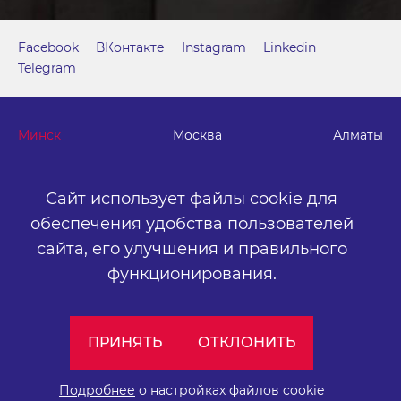
Facebook
ВКонтакте
Instagram
Linkedin
Telegram
Минск
Москва
Алматы
г. Минск, м. "Парк Челюскинцев", бизнес-центр "Time"
Сайт использует файлы cookie для
ул. Толбухина, 2, эт. 5. ООО «Артокс Медиа», УНП
обеспечения удобства пользователей
191445164
.
сайта,
его улучшения и правильного
+375 (17) 388-72-73
info@artox-media.by
функционирования.
Персональные настройки cookie-файлов
ПРИНЯТЬ
ОТКЛОНИТЬ
Обработка персональных данных
Публичный договор
Подробнее
о настройках файлов cookie