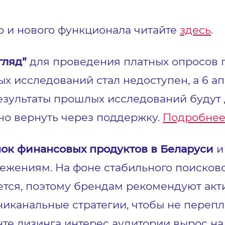
о и нового функционала читайте
здесь
.
гляд”
для проведения платных опросов п
ых исследований стал недоступен, а 6 а
зультаты прошлых исследований будут 
жно вернуть через поддержку.
Подробне
ок финансовых продуктов в Беларуси
и
режениям. На фоне стабильного поисков
ется, поэтому брендам рекомендуют акт
канальные стратегии, чтобы не перепла
те лизинга интерес аудитории вырос на 