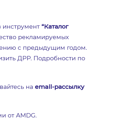
з инструмент
“Каталог
ичество рекламируемых
внению с предыдущим годом.
изить ДРР. Подробности по
ывайтесь на
email-рассылку
и от AMDG.