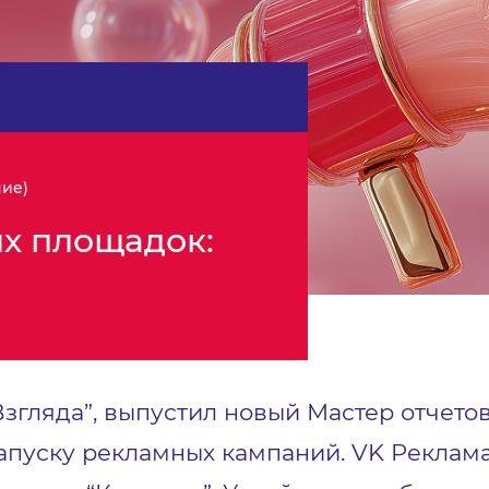
ние)
х площадок:
Взгляда”, выпустил новый Мастер отчет
запуску рекламных кампаний. VK Реклам