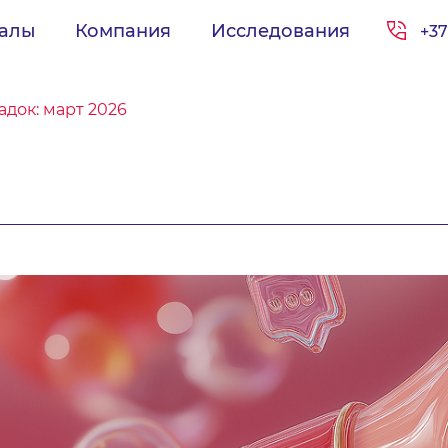
иалы
Компания
Исследования
+37
док: март 2026