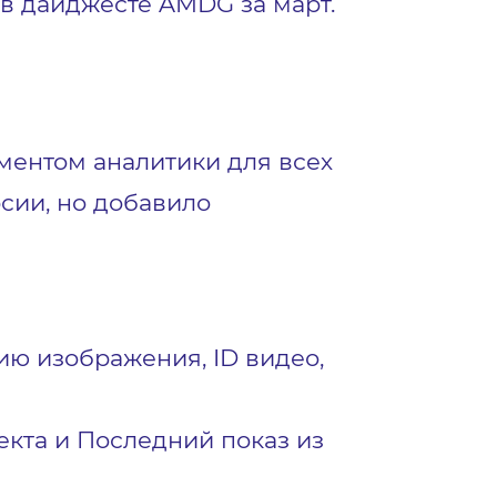
 в дайджесте AMDG за март.
ументом аналитики для всех
сии, но добавило
ию изображения, ID видео,
екта и Последний показ из