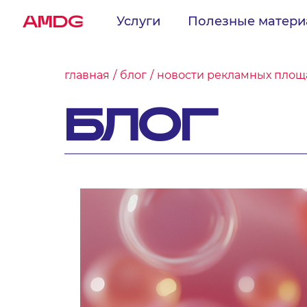
AMDG
Услуги
Полезные матер
главная
блог
новости рекламных площа
БЛОГ