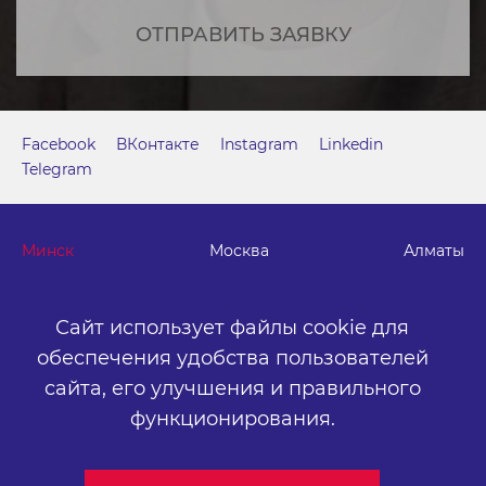
ОТПРАВИТЬ ЗАЯВКУ
Facebook
ВКонтакте
Instagram
Linkedin
Telegram
Минск
Москва
Алматы
г. Минск, м. "Парк Челюскинцев", бизнес-центр "Time"
Сайт использует файлы cookie для
ул. Толбухина, 2, эт. 5. ООО «Артокс Медиа», УНП
обеспечения удобства пользователей
191445164
.
сайта,
его улучшения и правильного
+375 (17) 388-72-73
info@artox-media.by
функционирования.