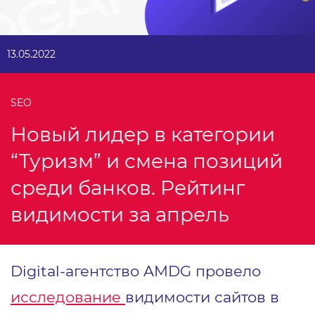
13.05.2022
SEO
Новый лидер в категории
“Туризм” и смена позиций
среди банков. Рейтинг
видимости за апрель
Digital-агентство AMDG провело
исследование
видимости сайтов в