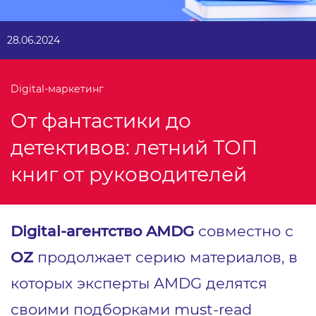
28.06.2024
Digital-маркетинг
От фантастики до
детективов: летний ТОП
книг от руководителей
Digital-агентство AMDG
совместно с
OZ
продолжает серию материалов, в
которых эксперты AMDG делятся
своими подборками must-read