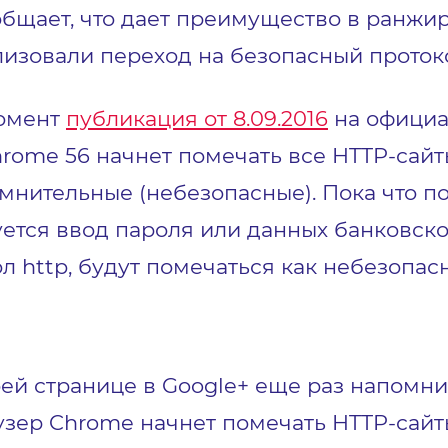
ообщает, что дает преимущество в ранжи
лизовали переход на безопасный проток
момент
публикация от 8.09.2016
на официал
Chrome 56 начнет помечать все HTTP-сай
омнительные (небезопасные). Пока что п
уется ввод пароля или данных банковско
л http, будут помечаться как небезопас
ей странице в Google+ еще раз напомнил
узер Chrome начнет помечать HTTP-сайты