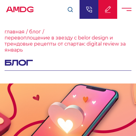
AMDG
главная
блог
перевоплощение в звезду с belor design и
трендовые рецепты от спартак: digital review за
январь
БЛОГ