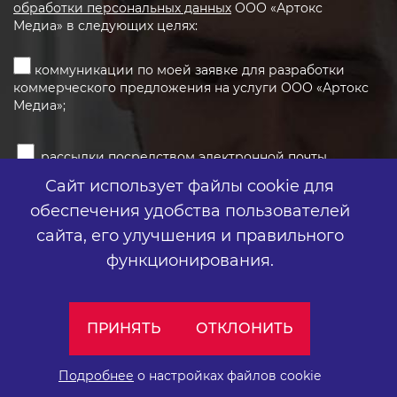
обработки персональных данных
ООО «Артокс
Медиа» в следующих целях:
коммуникации по моей заявке для разработки
коммерческого предложения на услуги ООО «Артокс
Медиа»;
рассылки посредством электронной почты
сообщений рекламно-информационного характера,
Сайт использует файлы cookie для
информационных сообщений об акциях и специальных
обеспечения удобства пользователей
предложениях, информационных сообщений о
предстоящих мероприятиях и исследованиях ООО
сайта,
его улучшения и правильного
«Артокс Медиа», приглашений принять участие в
функционирования.
рекламных активностях ООО «Артокс Медиа».
ПРИНЯТЬ
ОТКЛОНИТЬ
ОТПРАВИТЬ ЗАЯВКУ
Подробнее
о настройках файлов cookie