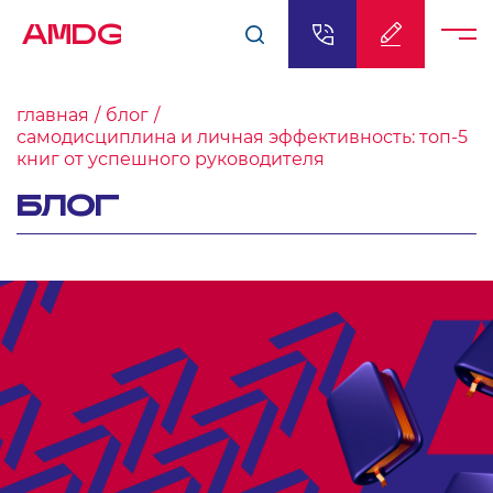
AMDG
главная
блог
самодисциплина и личная эффективность: топ-5
книг от успешного руководителя
БЛОГ