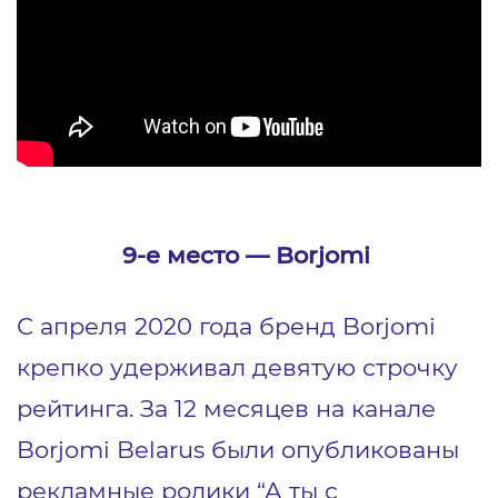
9-е место ― Borjomi
С апреля 2020 года бренд Borjomi
крепко удерживал девятую строчку
рейтинга. За 12 месяцев на канале
Borjomi Belarus были опубликованы
рекламные ролики “А ты с