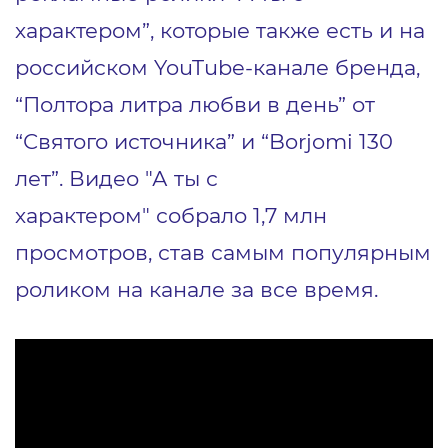
характером”, которые также есть и на
российском YouTube-канале бренда,
“Полтора литра любви в день” от
“Святого источника” и “Borjomi 130
лет”. Видео "А ты с
характером"
собрало 1,7 млн
просмотров, став самым популярным
роликом на канале за все время.