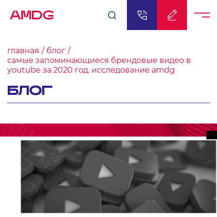
AMDG
главная
блог
самые запоминающиеся брендовые видео в
youtube за 2020 год. исследование amdg
БЛОГ