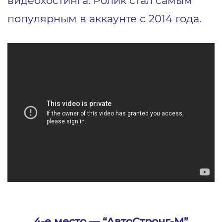
видеохостинга. Ролик стал самым
популярным в аккаунте с 2014 года.
4-е место ― “АвтоСтронг-М”