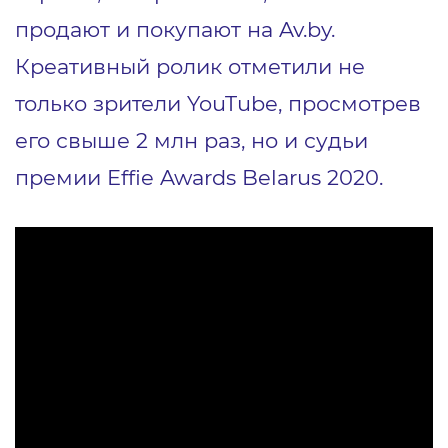
продают и покупают на Av.by.
Креативный ролик
отметили не
только зрители YouTube, просмотрев
его свыше 2 млн раз, но и судьи
премии Effie Awards Belarus 2020.