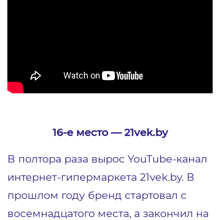
16-е место ― 21vek.by
В полтора раза вырос YouTube-канал
интернет-гипермаркета 21vek.by. В
прошлом году бренд стартовал с
восемнадцатого места, а закончил на