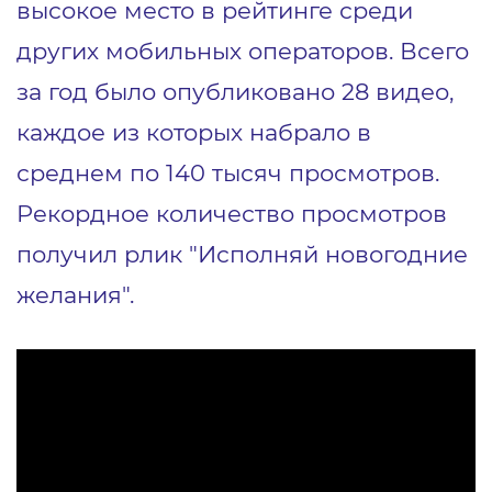
высокое место в рейтинге среди
других мобильных операторов. Всего
за год было опубликовано 28 видео,
каждое из которых набрало в
среднем по 140 тысяч просмотров.
Рекордное количество просмотров
получил рлик "Исполняй новогодние
желания".