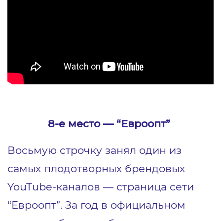
8-е место ― “Евроопт”
Восьмую строчку занял один из
самых плодотворных брендовых
YouTube-каналов ― страница сети
“Евроопт”. За год в официальном