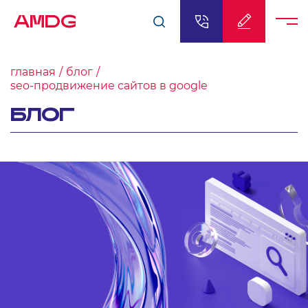
AMDG
главная
блог
seo-продвижение сайтов в google
БЛОГ