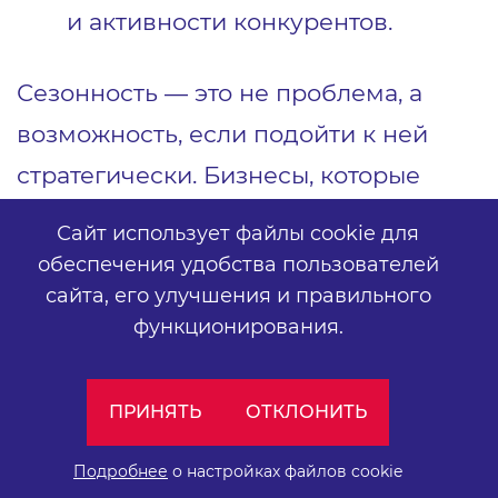
и активности конкурентов.
Сезонность — это не проблема, а
возможность, если подойти к ней
стратегически. Бизнесы, которые
заранее готовятся к пиковым
Сайт использует файлы cookie для
периодам, выигрывают у
обеспечения удобства пользователей
конкурентов: занимают топовые
сайта,
его улучшения и правильного
функционирования.
позиции в поиске, удерживают
внимание аудитории и получают
ПРИНЯТЬ
ОТКЛОНИТЬ
максимум клиентов в нужное время.
Подробнее
о настройках файлов cookie
SEO помогает подготовить почву