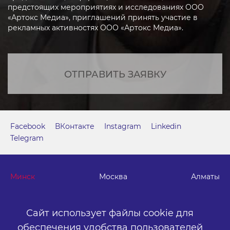
предстоящих мероприятиях и исследованиях ООО
«Артокс Медиа», приглашений принять участие в
рекламных активностях ООО «Артокс Медиа».
ОТПРАВИТЬ ЗАЯВКУ
Facebook
ВКонтакте
Instagram
Linkedin
Telegram
Минск
Москва
Алматы
г. Минск, м. "Парк Челюскинцев", бизнес-центр "Time"
Сайт использует файлы cookie для
ул. Толбухина, 2, эт. 5. ООО «Артокс Медиа», УНП
обеспечения удобства пользователей