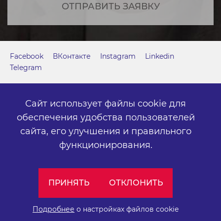
ОТПРАВИТЬ ЗАЯВКУ
Facebook
ВКонтакте
Instagram
Linkedin
Telegram
Сайт использует файлы cookie для
Минск
Москва
Алматы
обеспечения удобства пользователей
сайта,
его улучшения и правильного
г. Минск, м. "Парк Челюскинцев", бизнес-центр "Time"
функционирования.
ул. Толбухина, 2, эт. 5. ООО «Артокс Медиа», УНП
191445164
.
+375 (17) 388-72-73
info@artox-media.by
ПРИНЯТЬ
ОТКЛОНИТЬ
Подробнее
о настройках файлов cookie
Персональные настройки cookie-файлов