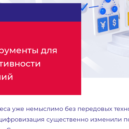
трументы для
тивности
ний
са уже немыслимо без передовых техно
 цифровизация существенно изменили п