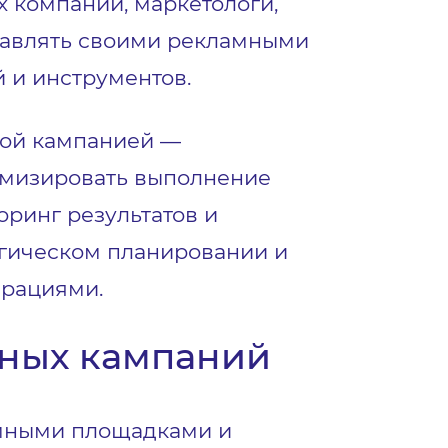
 компаний, маркетологи,
равлять своими рекламными
 и инструментов.
ной кампанией —
имизировать выполнение
оринг результатов и
егическом планировании и
ерациями.
ных кампаний
амными площадками и