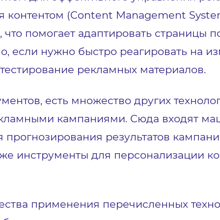
 контентом (Content Management Syste
е, что помогает адаптировать страницы 
но, если нужно быстро реагировать на и
-тестирование рекламных материалов.
ентов, есть множество других техноло
кламными кампаниями. Сюда входят ма
ля прогнозирования результатов кампан
акже инструменты для персонализации ко
ества применения перечисленных технол