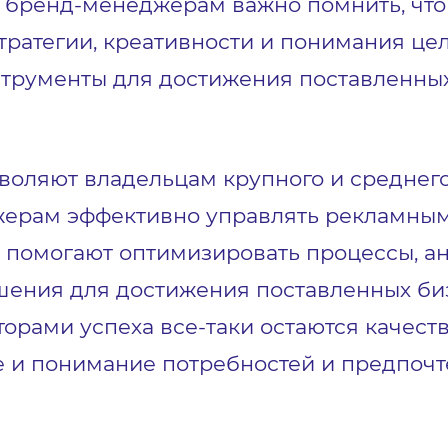
 и бренд-менеджерам важно помнить, ч
стратегии, креативности и понимания це
трументы для достижения поставленных 
оляют владельцам крупного и среднего
жерам эффективно управлять рекламны
помогают оптимизировать процессы, ан
ения для достижения поставленных бизн
торами успеха все-таки остаются качест
е и понимание потребностей и предпоч