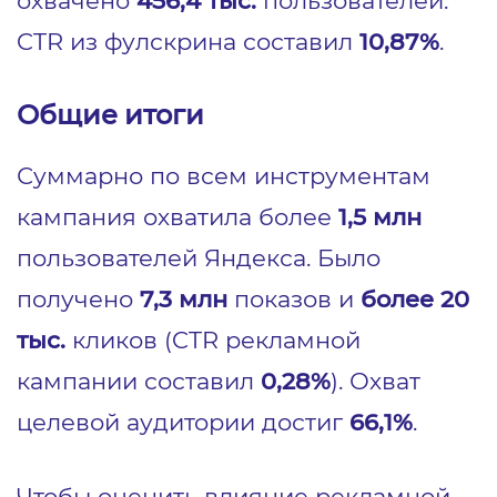
охвачено
456,4 тыс.
пользователей.
CTR из фулскрина составил
10,87%
.
Общие итоги
Суммарно по всем инструментам
кампания охватила более
1,5 млн
пользователей Яндекса. Было
получено
7,3 млн
показов и
более 20
тыс.
кликов (CTR рекламной
кампании составил
0,28%
). Охват
целевой аудитории достиг
66,1%
.
Чтобы оценить влияние рекламной