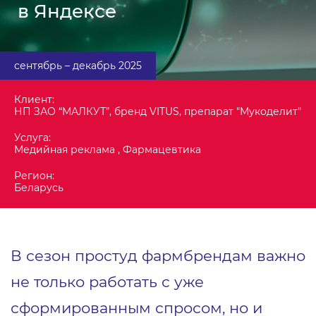
в Яндексе
сентябрь – декабрь 2025
Клиент:
НП ЗАО “МАЛКУТ”, бренд VITUS, препарат "Мукоделит"
Услуга:
Медийная реклама , Фармацевтика
Регион:
Беларусь
В сезон простуд фармбрендам важно
не только работать с уже
сформированным спросом, но и