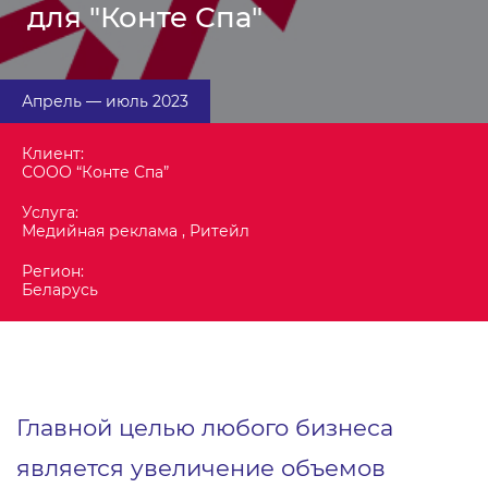
для "Конте Спа"
Апрель — июль 2023
Клиент:
СООО “Конте Спа”
Услуга:
Медийная реклама , Ритейл
Регион:
Беларусь
Главной целью любого бизнеса
является увеличение объемов