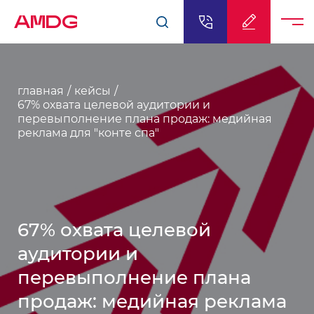
AMDG
главная
кейсы
67% охвата целевой аудитории и
перевыполнение плана продаж: медийная
реклама для "конте спа"
67% охвата целевой
аудитории и
перевыполнение плана
продаж: медийная реклама