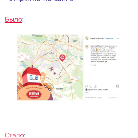
Было
:
Стало
: