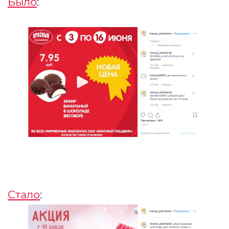
Было
:
Стало
: