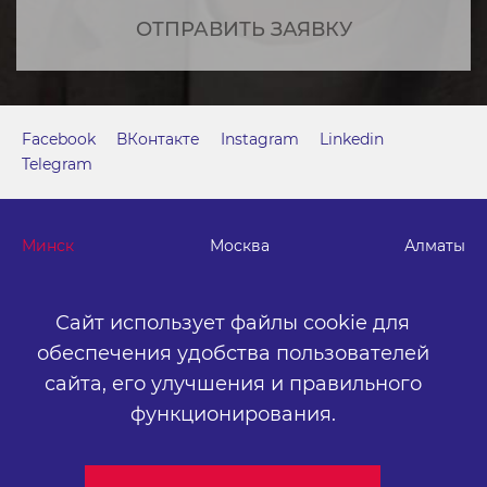
ОТПРАВИТЬ ЗАЯВКУ
Facebook
ВКонтакте
Instagram
Linkedin
Telegram
Минск
Москва
Алматы
Сайт использует файлы cookie для
г. Минск, м. "Парк Челюскинцев", бизнес-центр "Time"
ул. Толбухина, 2, эт. 5. ООО «Артокс Медиа», УНП
обеспечения удобства пользователей
191445164
.
сайта,
его улучшения и правильного
+375 (17) 388-72-73
info@artox-media.by
функционирования.
Персональные настройки cookie-файлов