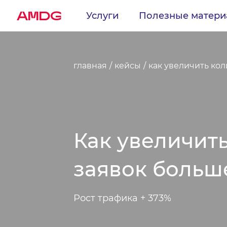
AMDG
Услуги
Полезные матер
главная
кейсы
как увеличить кол
Как увеличит
заявок больше
Рост трафика + 373%