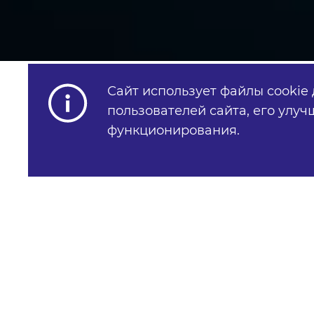
Сайт использует файлы cookie
пользователей сайта,
его улуч
функционирования.
КЛИЕНТ: Бизнес молодость -
РЕГИОН: Россия
РЕКЛАМНАЯ СИСТЕМА: Яндек
ЦЕЛЬ: подписка на рассылку 