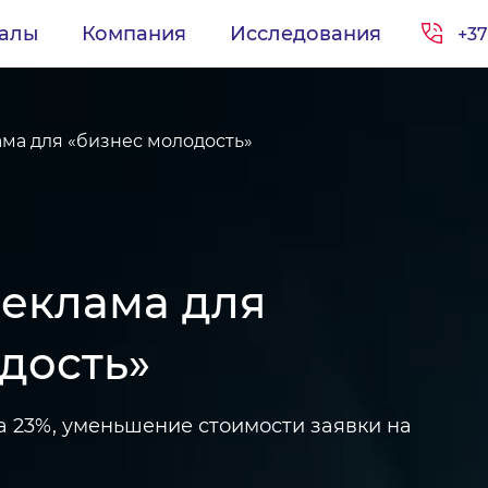
иалы
Компания
Исследования
+37
ама для «бизнес молодость»
реклама для
дость»
а 23%, уменьшение стоимости заявки на