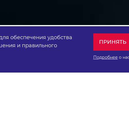
 для обеспечения удобства
ПРИНЯТЬ
шения и правильного
 сообщество молодых предпринимателе
Подробнее
о на
с.Директ
через сайт