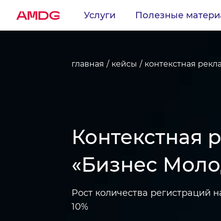
AMDG
Услуги
Полезные матер
главная
кейсы
контекстная рекл
Контекстная 
«Бизнес Моло
Рост количества регистраций н
10%