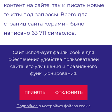
контент на сайте, так и писать новые
тексты под запросы. Всего для
страниц сайта Керамин было
написано 63 711 символов.
2 ЭТАП
Сайт использует файлы cookie для
обеспечения удобства пользователей
На втором этапе работы с сайтом
сайта,
его улучшения и правильного
технические специалисты Керамин
функционирования.
продолжали планомерно вносить
доработки на сайт с учетом
ПРИНЯТЬ
ОТКЛОНИТЬ
рекомендаций после аудита. Также
Подробнее
о настройках файлов cookie
активно велась работа по