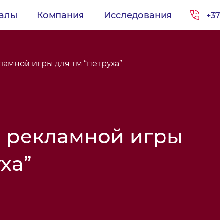
иалы
Компания
Исследования
+37
амной игры для тм “петруха”
 рекламной игры
ха”