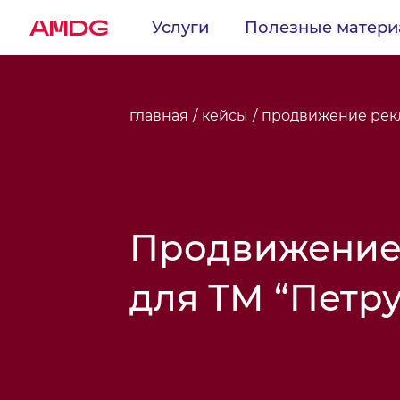
AMDG
Услуги
Полезные матер
главная
кейсы
продвижение рекл
Продвижение
для ТМ “Петру