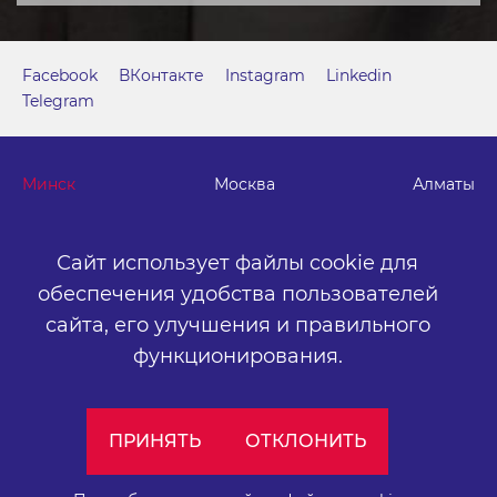
Facebook
ВКонтакте
Instagram
Linkedin
Telegram
Минск
Москва
Алматы
Сайт использует файлы cookie для
г. Минск, м. "Парк Челюскинцев", бизнес-центр "Time"
ул. Толбухина, 2, эт. 5. ООО «Артокс Медиа», УНП
обеспечения удобства пользователей
191445164
.
сайта,
его улучшения и правильного
+375 (17) 388-72-73
info@artox-media.by
функционирования.
Персональные настройки cookie-файлов
ПРИНЯТЬ
ОТКЛОНИТЬ
Обработка персональных данных
Публичный договор