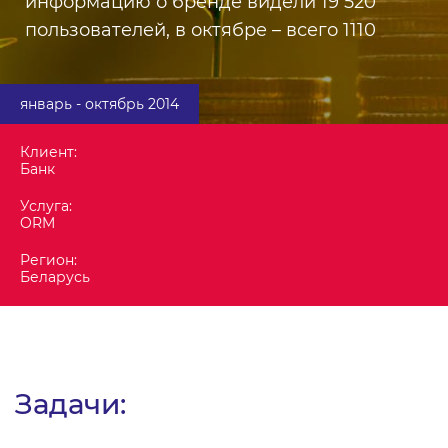
информацию о бренде видели 19 520
пользователей, в октябре – всего 1110
январь - октябрь 2014
Клиент:
Банк
Услуга:
ORM
Регион:
Беларусь
Задачи: