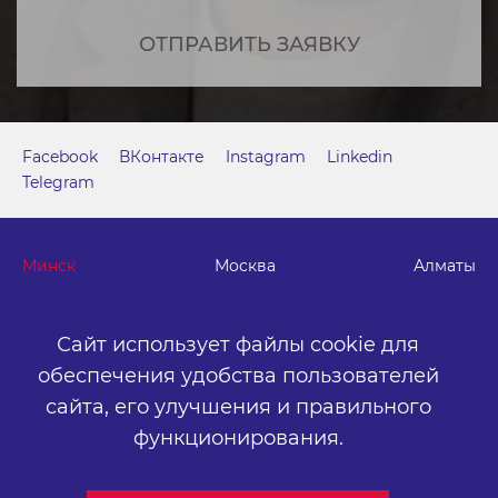
ОТПРАВИТЬ ЗАЯВКУ
Facebook
ВКонтакте
Instagram
Linkedin
Telegram
Минск
Москва
Алматы
Сайт использует файлы cookie для
г. Минск, м. "Парк Челюскинцев", бизнес-центр "Time"
ул. Толбухина, 2, эт. 5. ООО «Артокс Медиа», УНП
обеспечения удобства пользователей
191445164
.
сайта,
его улучшения и правильного
+375 (17) 388-72-73
info@artox-media.by
функционирования.