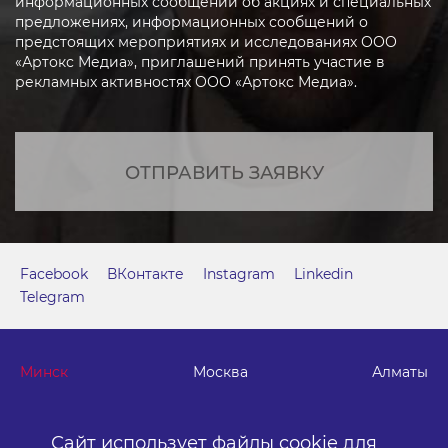
информационных сообщений об акциях и специальных
предложениях, информационных сообщений о
предстоящих мероприятиях и исследованиях ООО
«Артокс Медиа», приглашений принять участие в
рекламных активностях ООО «Артокс Медиа».
ОТПРАВИТЬ ЗАЯВКУ
Facebook
ВКонтакте
Instagram
Linkedin
Telegram
Минск
Москва
Алматы
г. Минск, м. "Парк Челюскинцев", бизнес-центр "Time"
Сайт использует файлы cookie для